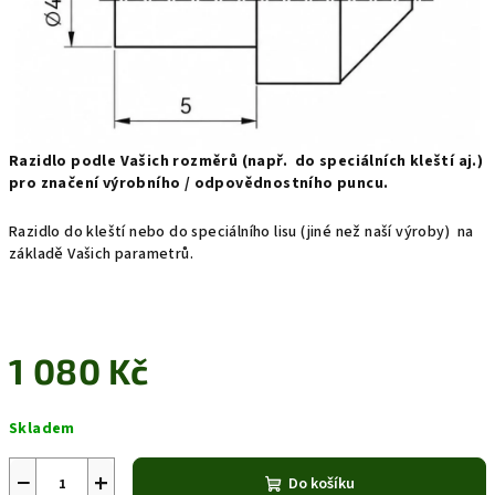
Razidlo podle Vašich rozměrů (např. do speciálních kleští aj.)
pro značení výrobního / odpovědnostního puncu.
Razidlo do kleští nebo do speciálního lisu (jiné než naší výroby) na
základě Vašich parametrů.
1 080 Kč
Měrná
Skladem
cena:
−
+
Do košíku