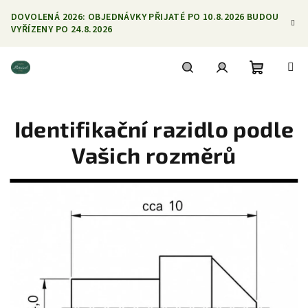
Přejít
DOVOLENÁ 2026: OBJEDNÁVKY PŘIJATÉ PO 10.8.2026 BUDOU
na
VYŘÍZENY PO 24.8.2026
obsah
Nákupní
Hledat
Přihlášení
Identifikační razidlo podle
košík
Vašich rozměrů