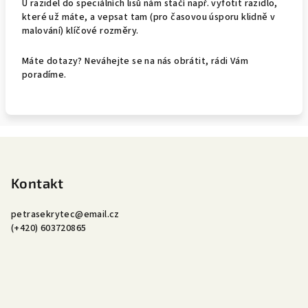
U razidel do speciálních lisů nám stačí např. vyfotit razidlo,
které už máte, a vepsat tam (pro časovou úsporu klidně v
malování) klíčové rozměry.
Máte dotazy? Neváhejte se na nás obrátit, rádi Vám
poradíme.
Z
á
p
Kontakt
a
petrasekrytec
@
email.cz
t
(+420) 603720865
í