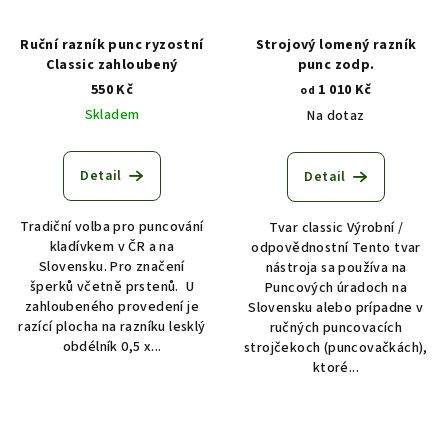
Ruční razník punc ryzostní
Strojový lomený razník
Classic zahloubený
punc zodp.
550 Kč
1 010 Kč
od
Skladem
Na dotaz
Detail
Detail
Tradiční volba pro puncování
Tvar classic Výrobní /
kladívkem v ČR a na
odpovědnostní Tento tvar
Slovensku. Pro značení
nástroja sa používa na
šperků včetně prstenů. U
Puncových úradoch na
zahloubeného provedení je
Slovensku alebo prípadne v
razící plocha na razníku lesklý
ručných puncovacích
obdélník 0,5 x...
strojčekoch (puncovačkách),
ktoré...