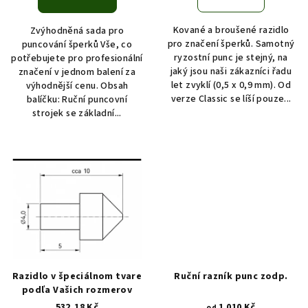
ů
Kované a broušené razidlo
Zvýhodněná sada pro
pro značení šperků. Samotný
puncování šperků Vše, co
ryzostní punc je stejný, na
potřebujete pro profesionální
jaký jsou naši zákazníci řadu
značení v jednom balení za
let zvyklí (0,5 x 0,9 mm). Od
výhodnější cenu. Obsah
verze Classic se líší pouze...
balíčku: Ruční puncovní
strojek se základní...
Razidlo v špeciálnom tvare
Ruční razník punc zodp.
podľa Vašich rozmerov
532,18 Kč
1 010 Kč
od