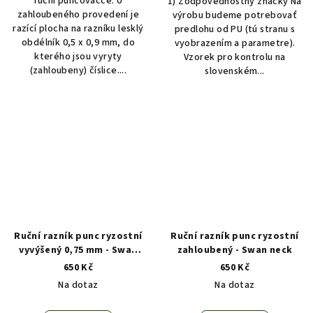
ruční puncovačce. U
1) Zodpovednostný značky Na
zahloubeného provedení je
výrobu budeme potrebovať
razící plocha na razníku lesklý
predlohu od PU (tú stranu s
obdélník 0,5 x 0,9 mm, do
vyobrazením a parametre).
kterého jsou vyryty
Vzorek pro kontrolu na
(zahloubeny) číslice....
slovenském...
Ruční razník punc ryzostní
Ruční razník punc ryzostní
vyvýšený 0,75 mm - Swan
zahloubený - Swan neck
neck
650 Kč
650 Kč
Na dotaz
Na dotaz