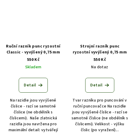
Ruční razník punc ryzostní
Strojní razník punc
Classic - vyvýšený 0,75 mm
ryzostní vyvýšený 0,75 mm
550 Kč
550 Kč
Skladem
Na dotaz
Detail
Detail
Na razidle jsou vyvýšené
Tvar razníku pro puncování v
číslice - razí se samotné
ruční puncovačce Na razidle
číslice (ne obdélník s
jsou vyvýšené číslice - razí se
číslicemi). Naše zlatnická
samotné číslice (ne obdélník s
razidla jsou navržena pro
číslicemi). Velikost - výšku
maximální detail: vytvářejí
číslic (po vyražení)...