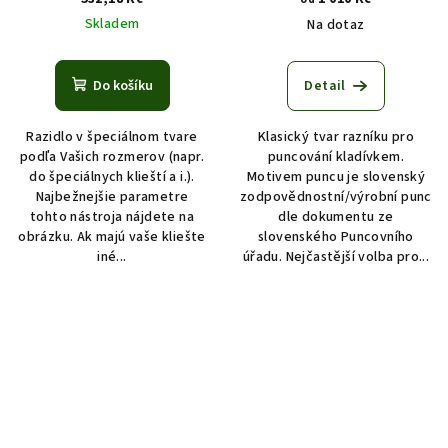
Skladem
Na dotaz
Do košíku
Detail
Razidlo v špeciálnom tvare
Klasický tvar razníku pro
podľa Vašich rozmerov (napr.
puncování kladívkem.
do špeciálnych klieští a i.).
Motivem puncu je slovenský
Najbežnejšie parametre
zodpovědnostní/výrobní punc
tohto nástroja nájdete na
dle dokumentu ze
obrázku. Ak majú vaše kliešte
slovenského Puncovního
iné...
úřadu. Nejčastější volba pro...