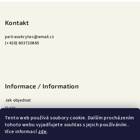
v
Z
a
á
n
á
c
í
í
p
Kontakt
p
a
r
petrasekrytec
@
email.cz
t
v
(+420) 603720865
í
k
y
v
ý
p
i
Informace / Information
s
u
Jak objednat
O nás
Doprava a platba
Tento web používá soubory cookie. Dalším procházením
Obchodní podmínky
tohoto webu vyjadřujete souhlas s jejich používáním..
Více informací
zde
.
Podmínky ochrany osobních údajů