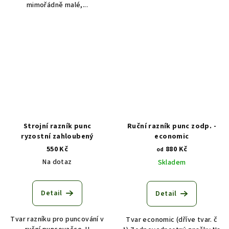
mimořádně malé,...
Strojní razník punc
Ruční razník punc zodp. -
ryzostní zahloubený
economic
550 Kč
880 Kč
od
Na dotaz
Skladem
Detail
Detail
Tvar razníku pro puncování v
Tvar economic (dříve tvar. č