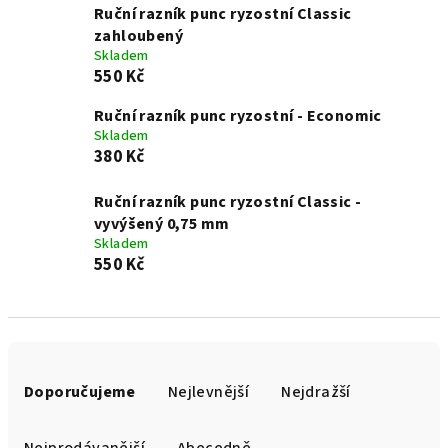
Ruční razník punc ryzostní Classic
zahloubený
Skladem
550 Kč
Ruční razník punc ryzostní - Economic
Skladem
380 Kč
Ruční razník punc ryzostní Classic -
vyvýšený 0,75 mm
Skladem
550 Kč
Ř
a
Doporučujeme
Nejlevnější
Nejdražší
z
e