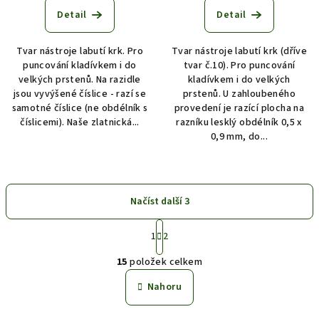
Detail
Detail
Tvar nástroje labutí krk. Pro
Tvar nástroje labutí krk (dříve
puncování kladívkem i do
tvar č.10). Pro puncování
velkých prstenů. Na razidle
kladívkem i do velkých
jsou vyvýšené číslice - razí se
prstenů. U zahloubeného
samotné číslice (ne obdélník s
provedení je razící plocha na
číslicemi). Naše zlatnická...
razníku lesklý obdélník 0,5 x
0,9 mm, do...
Načíst další 3
S
1
2
t
O
r
15
položek celkem
á
v
n
l
Nahoru
k
á
o
d