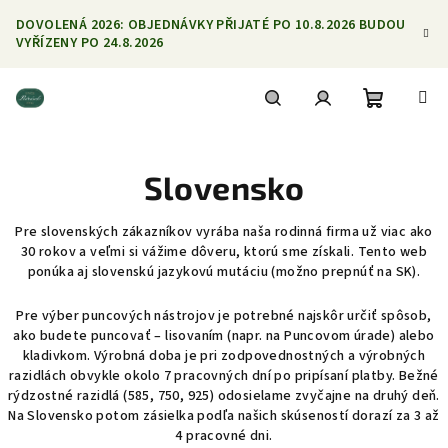
Přejít
DOVOLENÁ 2026: OBJEDNÁVKY PŘIJATÉ PO 10.8.2026 BUDOU
na
VYŘÍZENY PO 24.8.2026
obsah
Nákupní
Hledat
Přihlášení
Slovensko
košík
Pre slovenských zákazníkov vyrába naša rodinná firma už viac ako
30 rokov a veľmi si vážime dôveru, ktorú sme získali.
Tento web
ponúka aj slovenskú jazykovú mutáciu (možno prepnúť na SK).
Pre výber puncových nástrojov je potrebné najskôr určiť spôsob,
ako budete puncovať – lisovaním (napr. na Puncovom úrade) alebo
kladivkom. Výrobná doba je pri zodpovednostných a výrobných
razidlách obvykle okolo 7 pracovných dní po pripísaní platby. Bežné
rýdzostné razidlá (585, 750, 925) odosielame zvyčajne na druhý deň.
Na Slovensko potom zásielka podľa našich skúseností dorazí za 3 až
4 pracovné dni.