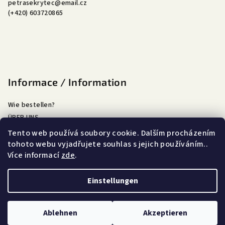
petrasekrytec
@
email.cz
e
(+420) 603720865
i
l
e
Informace / Information
Wie bestellen?
ÜBER UNS
Doprava a platba
Tento web používá soubory cookie. Dalším procházením
Obchodní podmínky
tohoto webu vyjadřujete souhlas s jejich používáním..
Více informací
zde
.
Podmínky ochrany osobních údajů
Einstellungen
Copyright 2026
Petrásek rytec
. Alle Rechte vorbehalten.
Ablehnen
Akzeptieren