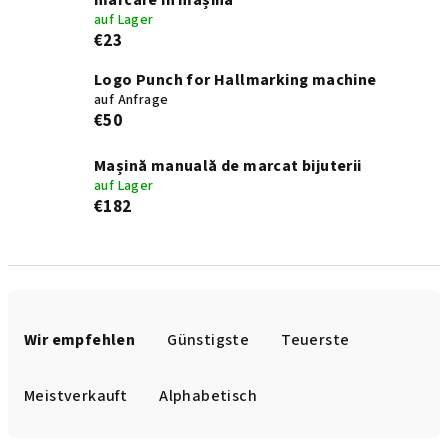
marcare în mașină
auf Lager
€23
Logo Punch for Hallmarking machine
auf Anfrage
€50
Mașină manuală de marcat bijuterii
auf Lager
€182
P
r
Wir empfehlen
Günstigste
Teuerste
o
d
Meistverkauft
Alphabetisch
u