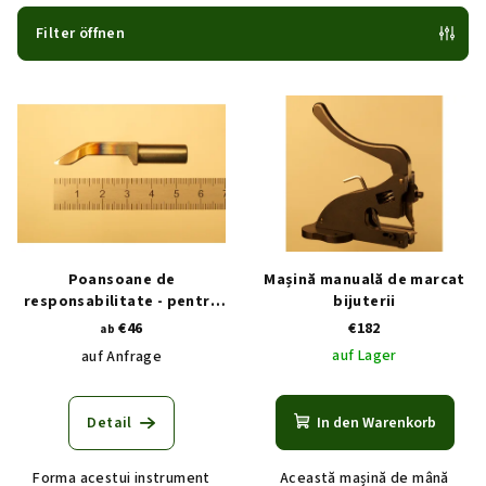
k
t
Filter öffnen
s
L
o
i
r
s
t
t
i
e
e
d
r
e
u
Poansoane de
Mașină manuală de marcat
r
n
responsabilitate - pentru
bijuterii
utilizare într-o mașină de
€46
€182
P
g
ab
marcat
auf Lager
auf Anfrage
r
o
d
Detail
In den Warenkorb
u
Forma acestui instrument
Această mașină de mână