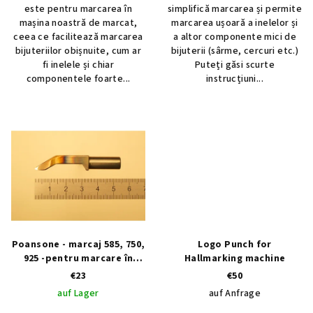
k
este pentru marcarea în
simplifică marcarea și permite
t
mașina noastră de marcat,
marcarea ușoară a inelelor și
e
ceea ce facilitează marcarea
a altor componente mici de
bijuteriilor obișnuite, cum ar
bijuterii (sârme, cercuri etc.)
fi inelele și chiar
Puteți găsi scurte
componentele foarte...
instrucțiuni...
Poansone - marcaj 585, 750,
Logo Punch for
925 -pentru marcare în
Hallmarking machine
mașină
€23
€50
auf Lager
auf Anfrage