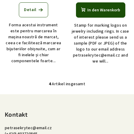
Detail
In den Warenkorb
Forma acestui instrument
Stamp for marking logos on
este pentru marcarea în
jewelry including rings. In case
mașina noastră de marcat,
of interest please send us a
ceea ce facilitează marcarea
sample (PDF or JPEG) of the
bijuteriilor obișnuite, cum ar
logo to our email address
fi inelele și chiar
petrasekrytec@email.cz and
componentele foarte...
we will...
4
Artikel insgesamt
S
t
F
e
u
u
ß
Kontakt
e
r
z
e
petrasekrytec
@
email.cz
e
(+420) 603720865