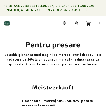
Zum
FEIERTAGE 2026: BESTELLUNGEN, DIE NACH DEM 10.08.2026
Inhalt
EINGEHEN, WERDEN NACH DEM 24.08.2026 BEARBEITET.
springen
Warenko
Suchen
Login
Pentru presare
La achiziționarea unei mașini de marcat, aveți dreptul la o
reducere de 50% la un poanson marcat - reducerea se va
aplica după trimiterea comenzii pe factura proforma.
Meistverkauft
Poansone - marcaj 585, 750, 925 -pentru