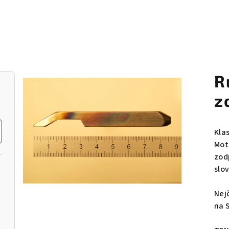
R
z
Kla
Mot
zod
slo
Nej
na 