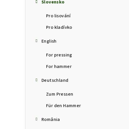
i
Slovensko
s
Pro lisování
t
Pro kladívko
e
English
For pressing
For hammer
Deutschland
Zum Pressen
Für den Hammer
România