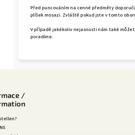
Před puncováním na cenné předměty doporuču
plíšek mosazi. Zvláště pokud jste v tomto obor
V případě jakékoliv nejasnosti nám také můžet
poradíme.
rmace /
rmation
stellen?
UNS