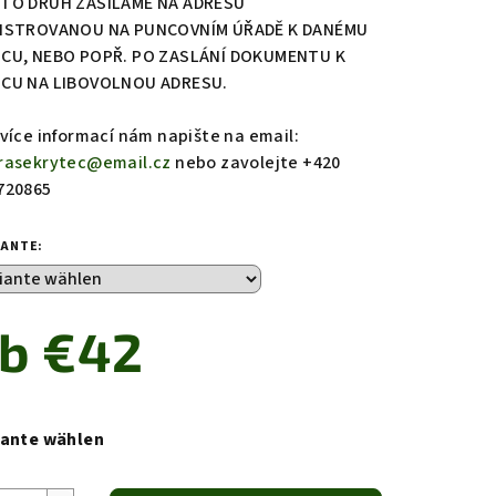
TO DRUH ZASÍLÁME NA ADRESU
ISTROVANOU NA PUNCOVNÍM ÚŘADĚ K DANÉMU
CU, NEBO POPŘ. PO ZASLÁNÍ DOKUMENTU K
CU NA LIBOVOLNOU ADRESU.
 více informací nám napište na email:
rasekrytec@email.cz
nebo zavolejte +420
720865
IANTE:
ab
€42
aufspreis:
iante wählen