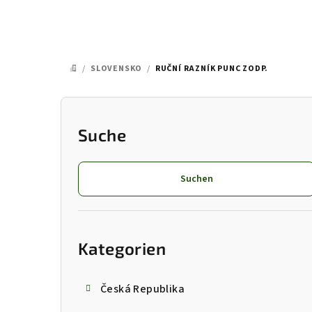
/
SLOVENSKO
/
RUČNÍ RAZNÍK PUNC ZODP.
STARTSEITE
S
e
Suche
i
Suchen
t
e
Kategorien
überspringen
n
Kategorien
l
e
Česká Republika