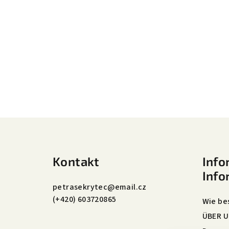
F
u
Kontakt
Info
ß
Info
z
petrasekrytec
@
email.cz
(+420) 603720865
e
Wie be
ÜBER 
i