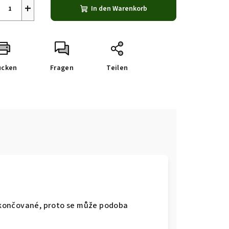
+
In den Warenkorb
ucken
Fragen
Teilen
okončované, proto se může podoba