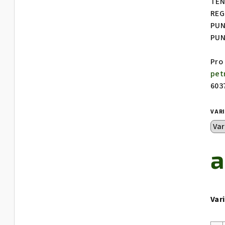
TEN
REG
PUN
PUN
Pro
pet
603
VAR
Verk
Var