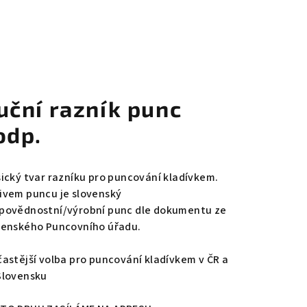
uční razník punc
odp.
sický tvar razníku pro puncování kladívkem.
ivem puncu je slovenský
povědnostní/výrobní punc dle dokumentu ze
venského Puncovního úřadu.
častější volba pro puncování kladívkem v ČR a
Slovensku