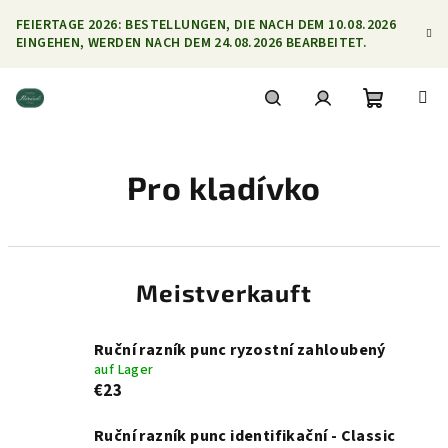
Zum
FEIERTAGE 2026: BESTELLUNGEN, DIE NACH DEM 10.08.2026
Inhalt
EINGEHEN, WERDEN NACH DEM 24.08.2026 BEARBEITET.
springen
Warenko
Suchen
Login
Pro kladívko
Meistverkauft
Ruční razník punc ryzostní zahloubený
auf Lager
€23
Ruční razník punc identifikační - Classic