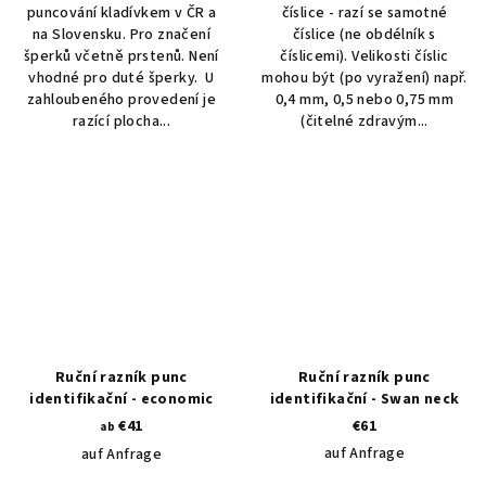
puncování kladívkem v ČR a
číslice - razí se samotné
na Slovensku. Pro značení
číslice (ne obdélník s
šperků včetně prstenů. Není
číslicemi). Velikosti číslic
vhodné pro duté šperky. U
mohou být (po vyražení) např.
zahloubeného provedení je
0,4 mm, 0,5 nebo 0,75 mm
razící plocha...
(čitelné zdravým...
Ruční razník punc
Ruční razník punc
identifikační - economic
identifikační - Swan neck
€41
€61
ab
auf Anfrage
auf Anfrage