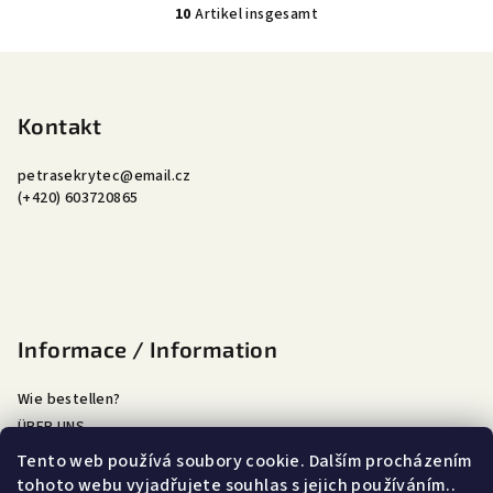
10
Artikel insgesamt
S
t
F
e
u
u
ß
Kontakt
e
r
z
e
petrasekrytec
@
email.cz
e
(+420) 603720865
l
i
e
l
m
e
e
n
t
Informace / Information
e
d
Wie bestellen?
e
ÜBER UNS
r
L
Doprava a platba
Tento web používá soubory cookie. Dalším procházením
i
Obchodní podmínky
tohoto webu vyjadřujete souhlas s jejich používáním..