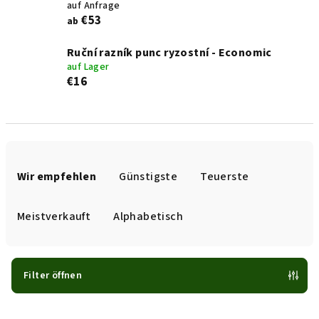
auf Anfrage
€53
ab
Ruční razník punc ryzostní - Economic
auf Lager
€16
P
r
Wir empfehlen
Günstigste
Teuerste
o
d
Meistverkauft
Alphabetisch
u
k
t
Filter öffnen
s
L
o