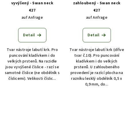
vyvýšený - Swan neck
zahloubený - Swan neck
€27
€27
auf Anfrage
auf Anfrage
Detail
Detail
Tvar nástroje labutí krk. Pro
Tvar nástroje labutí krk (dříve
puncování kladívkem i do
tvar č.10). Pro puncování
velkých prstenů. Na razidle
kladívkem i do velkých
jsou vyvýšené číslice - razí se
prstenů. U zahloubeného
samotné číslice (ne obdélník s
provedení je razící plocha na
číslicemi). Velikosti číslic...
razníku lesklý obdélník 0,5 x
0,9 mm, do...