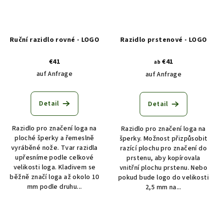
Ruční razidlo rovné - LOGO
Razidlo prstenové - LOGO
€41
€41
ab
auf Anfrage
auf Anfrage
Detail
Detail
Razidlo pro značení loga na
Razidlo pro značení loga na
ploché šperky a řemeslně
šperky. Možnost přizpůsobit
vyráběné nože. Tvar razidla
razící plochu pro značení do
upřesníme podle celkové
prstenu, aby kopírovala
velikosti loga. Kladivem se
vnitřní plochu prstenu. Nebo
běžně značí loga až okolo 10
pokud bude logo do velikosti
mm podle druhu...
2,5 mm na...