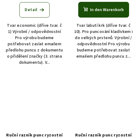
Detail
In den Warenkorb
Tvar economic (dříve tvar. č
Tvar labutí krk (dříve tvar. č
1) Výrobní / odpovědnostní
10). Pro puncování kladívkem i
Pro výrobu budeme
do velkých prstenů. Výrobní /
potřebovat zaslat emailem
odpovědnostní Pro výrobu
předlohu puncu z dokumentu
budeme potřebovat zaslat
o přidělení značky (3. strana
emailem předlohu puncu z...
dokumentu). V...
Ruční razník punc ryzostní
Ruční razník punc ryzostní