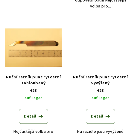
odpovědnostní Nejčastější
volba pro...
Ruční razník punc ryzostní
Ruční razník punc ryzostní
zahloubený
vyvýšený
€23
€23
auf Lager
auf Lager
Detail
Detail
Nejčastější volba pro
Na razidle jsou vyvýšené