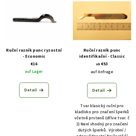
i
r
s
t
t
i
e
e
d
r
e
u
Ruční razník punc ryzostní
Ruční razník punc
r
n
- Economic
identifikační - Classic
€16
€53
P
g
ab
auf Lager
auf Anfrage
r
o
d
Detail
Detail
u
Tvar klasický ruční pro
k
kladívko pro značení šperků
t
včetně prstenů (dříve tvar. č
e
2) Není vhodný pro značení
dutých šperků. Výrobní /