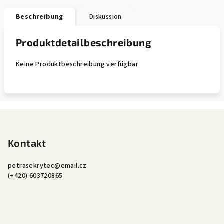
Beschreibung
Diskussion
Produktdetailbeschreibung
Keine Produktbeschreibung verfügbar
F
u
ß
Kontakt
z
petrasekrytec
@
email.cz
e
(+420) 603720865
i
l
e