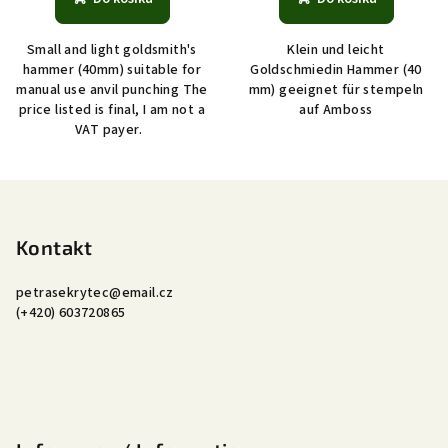
Small and light goldsmith's
Klein und leicht
hammer (40mm) suitable for
Goldschmiedin Hammer (40
manual use anvil punching The
mm) geeignet für stempeln
price listed is final, I am not a
auf Amboss
VAT payer.
Z
á
p
Kontakt
a
petrasekrytec
@
email.cz
t
(+420) 603720865
í