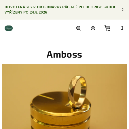
Přejít
DOVOLENÁ 2026: OBJEDNÁVKY PŘIJATÉ PO 10.8.2026 BUDOU
na
VYŘÍZENY PO 24.8.2026
obsah
Nákupní
Hledat
Přihlášení
Amboss
košík