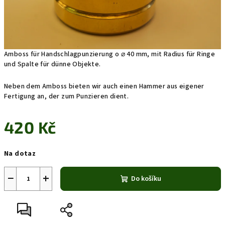
Amboss für Handschlagpunzierung o ⌀ 40 mm,
mit Radius für Ringe
und Spalte für dünne Objekte.
Neben dem Amboss bieten wir auch einen Hammer aus eigener
Fertigung an, der zum Punzieren dient.
420 Kč
Měrná
Na dotaz
cena:
−
+
Do košíku