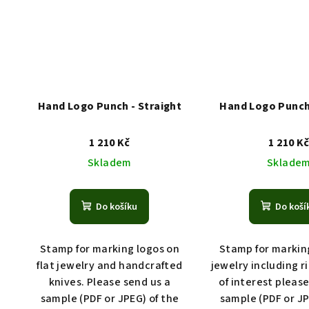
Hand Logo Punch - Straight
Hand Logo Punch 
1 210 Kč
1 210 K
Skladem
Sklade
Do košíku
Do koší
Stamp for marking logos on
Stamp for markin
flat jewelry and handcrafted
jewelry including ri
knives. Please send us a
of interest pleas
sample (PDF or JPEG) of the
sample (PDF or JP