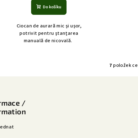
Do košíku
Ciocan de aurară mic și ușor,
potrivit pentru ștanțarea
manuală de nicovală.
7
položek c
O
v
l
á
rmace /
d
rmation
a
c
jednat
í
p