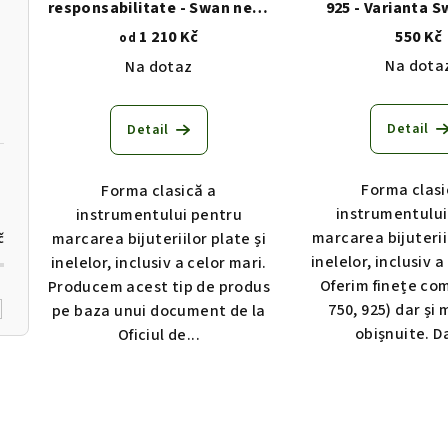
r
responsabilitate - Swan neck
925 - Varianta 
d
- pentru ciocan
1 210 Kč
550 Kč
od
o
u
Na dota
Na dotaz
d
k
u
Detail
t
Detail
k
ů
Forma clasi
Forma clasică a
t
instrumentului
instrumentului pentru
ů
marcarea bijuteriil
marcarea bijuteriilor plate și
č
inelelor, inclusiv a
inelelor, inclusiv a celor mari.
Oferim finețe co
Producem acest tip de produs
750, 925) dar și 
pe baza unui document de la
obișnuite. Da
Oficiul de...