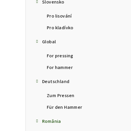
í
Slovensko
p
Pro lisování
a
Pro kladívko
n
Global
e
For pressing
l
For hammer
Deutschland
Zum Pressen
Für den Hammer
România