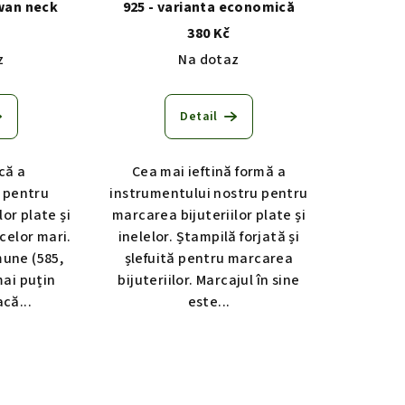
Swan neck
925 - varianta economică
380 Kč
z
Na dotaz
Detail
că a
Cea mai ieftină formă a
 pentru
instrumentului nostru pentru
or plate și
marcarea bijuteriilor plate și
 celor mari.
inelelor. Ștampilă forjată și
mune (585,
șlefuită pentru marcarea
mai puțin
bijuteriilor. Marcajul în sine
că...
este...