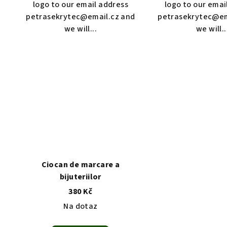
logo to our email address
logo to our emai
petrasekrytec@email.cz and
petrasekrytec@em
we will...
we will..
Ciocan de marcare a
bijuteriilor
380 Kč
Na dotaz