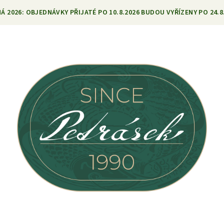
 2026: OBJEDNÁVKY PŘIJATÉ PO 10.8.2026 BUDOU VYŘÍZENY PO 24.8