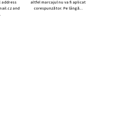
l address
altfel marcajul nu va fi aplicat
ail.cz and
corespunzător. Pe lângă...
.