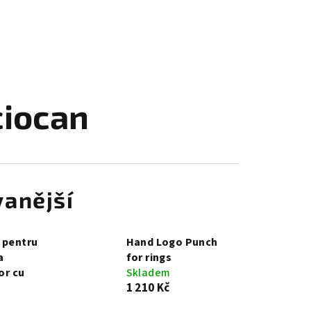
ciocan
anější
 pentru
Hand Logo Punch
a
for rings
lor cu
Skladem
1 210 Kč