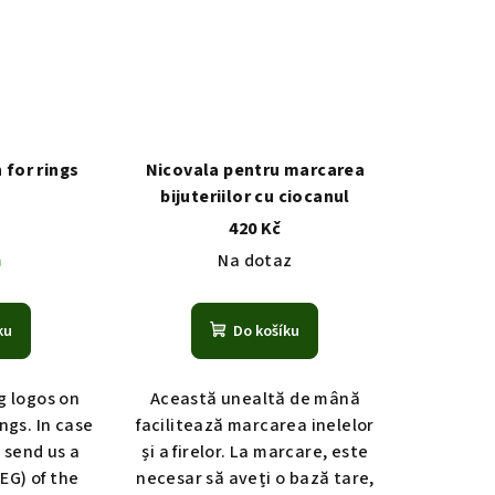
for rings
Nicovala pentru marcarea
bijuteriilor cu ciocanul
č
420 Kč
m
Na dotaz
ku
Do košíku
g logos on
Această unealtă de mână
ngs. In case
facilitează marcarea inelelor
e send us a
și a firelor. La marcare, este
EG) of the
necesar să aveți o bază tare,