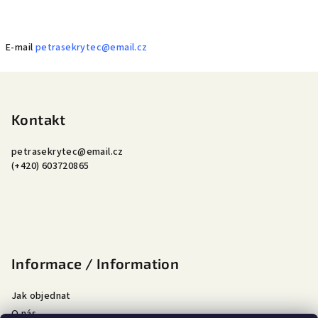
E-mail
petrasekrytec@email.cz
Z
á
p
Kontakt
a
petrasekrytec
@
email.cz
t
(+420) 603720865
í
Informace / Information
Jak objednat
O nás