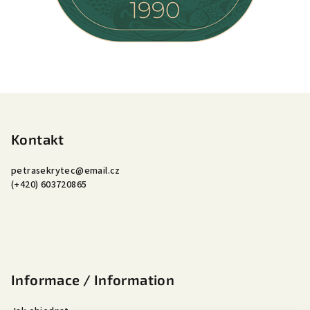
Z
á
p
Kontakt
a
petrasekrytec
@
email.cz
t
(+420) 603720865
í
Informace / Information