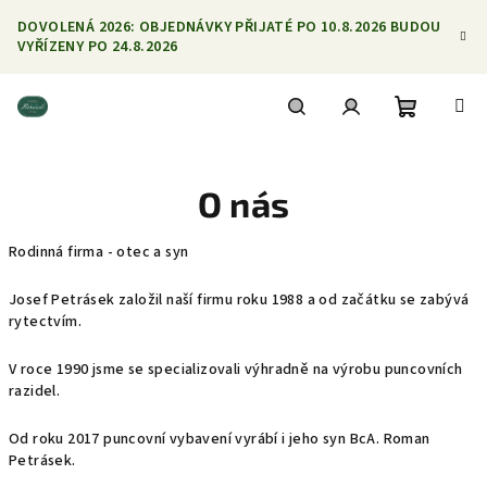
Přejít
DOVOLENÁ 2026: OBJEDNÁVKY PŘIJATÉ PO 10.8.2026 BUDOU
na
VYŘÍZENY PO 24.8.2026
obsah
Nákupní
Hledat
Přihlášení
O nás
košík
Rodinná firma - otec a syn
Josef Petrásek založil naší firmu roku 1988 a od začátku se zabývá
rytectvím.
V roce 1990 jsme se specializovali výhradně na výrobu puncovních
razidel.
Od roku 2017 puncovní vybavení vyrábí i jeho syn BcA. Roman
Petrásek.