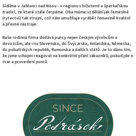
Sídlíme v Jablonci nad Nisou - v regionu s bižuterní a šperkařskou
tradicí, ze které stále čerpáme. Oba máme vzdělání jak řemeslné
(rytectví) tak strojní, což nám umožňuje vyrábět řemeslně kvalitní
a přesné nástroje.
Naše rodinná firma dodává puncy nejen českým výrobcům a
dovozcům, ale i na Slovensko, do Švýcarska, Holandska, Německa,
do pobaltských republik, Rumunska a dalších států. Je to dáno tím,
že jsme schopni reagovat na konkrétní přání zákazníků, pokud jde o
tvar a provedení punců.