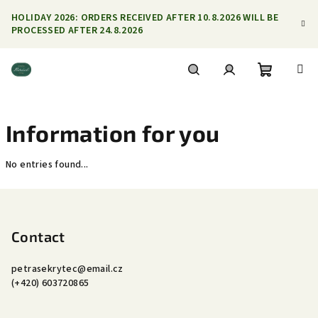
Skip
HOLIDAY 2026: ORDERS RECEIVED AFTER 10.8.2026 WILL BE
to
PROCESSED AFTER 24.8.2026
content
Shoppin
Search
Login
Information for you
cart
No entries found...
F
o
o
Contact
t
petrasekrytec
@
email.cz
e
(+420) 603720865
r