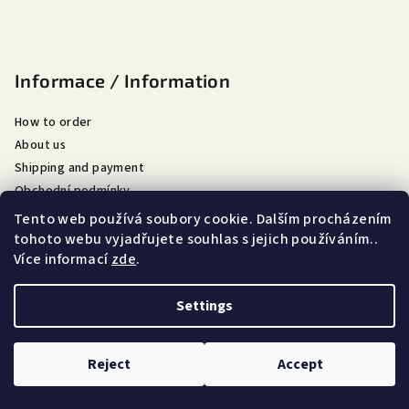
Informace / Information
How to order
About us
Shipping and payment
Obchodní podmínky
Podmínky ochrany osobních údajů
Tento web používá soubory cookie. Dalším procházením
tohoto webu vyjadřujete souhlas s jejich používáním..
Více informací
zde
.
Copyright 2026
Petrásek rytec
. All rights reserved.
Settings
Created by Shoptet
Reject
Accept