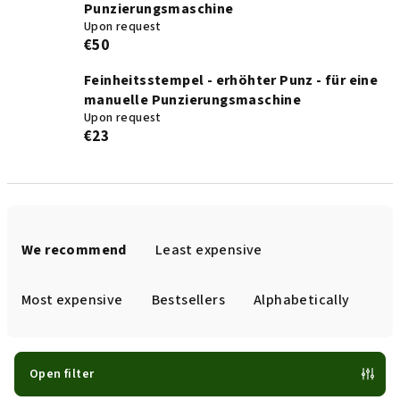
Punzierungsmaschine
Upon request
€50
Feinheitsstempel - erhöhter Punz - für eine
manuelle Punzierungsmaschine
Upon request
€23
P
r
We recommend
Least expensive
o
d
Most expensive
Bestsellers
Alphabetically
u
c
t
Open filter
s