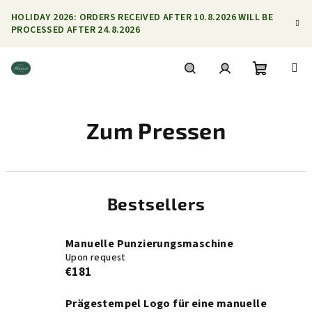
Skip
HOLIDAY 2026: ORDERS RECEIVED AFTER 10.8.2026 WILL BE
to
PROCESSED AFTER 24.8.2026
content
Shoppin
Search
Login
Zum Pressen
cart
Bestsellers
Manuelle Punzierungsmaschine
Upon request
€181
Prägestempel Logo für eine manuelle