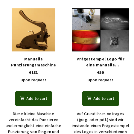
L
o
i
r
s
t
t
i
o
n
f
g
p
Manuelle
Prägestempel Logo für
r
Punzierungsmaschine
eine manuelle
Punzierungsmaschine
€181
€50
o
Upon request
Upon request
d
u
c
Add to cart
Add to cart
t
Diese kleine Maschine
Auf Grund Ihres Antrages
s
vereinfacht das Punzieren
(jpeg. oder pdf.) sind wir
und ermöglicht eine einfache
imstande einen Prägestempel
Punzierung von Ringen und
des Logos in verschiedenen