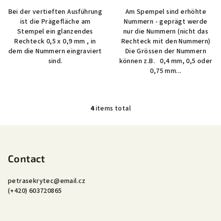
Bei der vertieften Ausführung
Am Spempel sind erhöhte
ist die Prägefläche am
Nummern - geprägt werde
Stempel ein glanzendes
nur die Nummern (nicht das
Rechteck 0,5 x 0,9 mm , in
Rechteck mit den Nummern)
dem die Nummern eingraviert
Die Grössen der Nummern
sind.
können z.B. 0,4 mm, 0,5 oder
0,75 mm...
4
items total
L
i
F
s
o
t
o
Contact
i
n
t
g
petrasekrytec
@
email.cz
e
(+420) 603720865
c
r
o
n