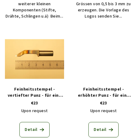
weiterer kleinen
Grössen von 0,5 bis 3 mm zu
Komponenten (Stifte,
erzeugen. Die Vorlage des
Drähte, Schlingen u.ä) Beim...
Logos senden Sie...
Feinheitsstempel -
Feinheitsstempel -
vertiefter Punz - für eine
erhöhter Punz - für eine
manuelle
manuelle
€23
€23
Punzierungsmaschine
Punzierungsmaschine
Upon request
Upon request
Detail
Detail