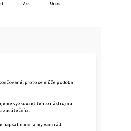
nt
Ask
Share
okončované, proto se může podoba
jeme vyzkoušet tento nástroj na
u začátečníci.
e napsat email a my vám rádi