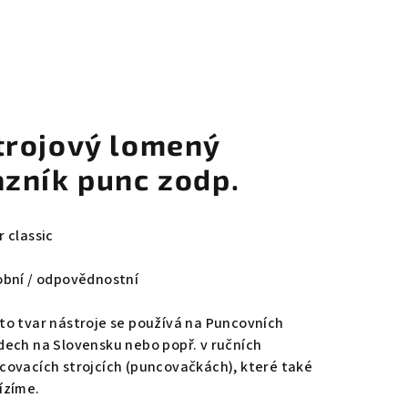
trojový lomený
azník punc zodp.
r classic
obní / odpovědnostní
to tvar nástroje se používá na Puncovních
dech na Slovensku nebo popř. v ručních
covacích strojcích (puncovačkách), které také
ízíme.