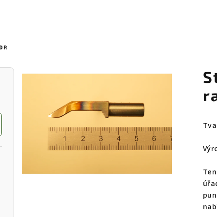
DP.
S
r
Tva
Výr
Ten
úřa
pun
nab