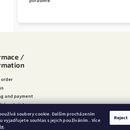
poradíme.
rmace /
rmation
 order
us
ng and payment
ní podmínky
ky ochrany osobních údajů
používá soubory cookie. Dalším procházením
Reject
 vyjadřujete souhlas s jejich používáním.. Více
de
.