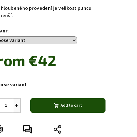
ahloubeného provedení je velikost puncu
menší.
IANT:
from
€42
sure
e:
ose variant
+
Add to cart