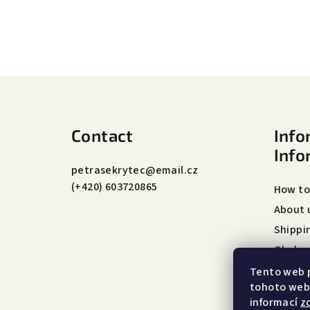
F
o
Contact
Info
o
Info
t
petrasekrytec
@
email.cz
(+420) 603720865
e
How to
About 
r
Shippi
Obchod
Podmín
Tento web 
tohoto webu
informací
z