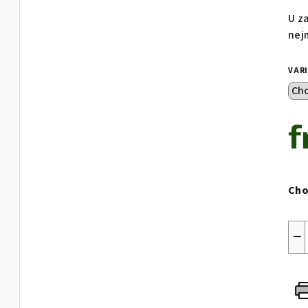
U z
nej
VAR
Mea
pric
Cho
−