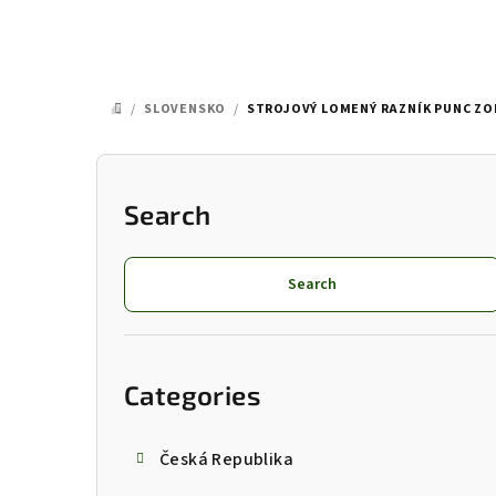
/
SLOVENSKO
/
STROJOVÝ LOMENÝ RAZNÍK PUNC ZO
HOME
S
i
Search
d
Search
e
b
Skip
categories
a
Categories
r
Česká Republika