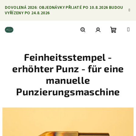
Přejít
DOVOLENÁ 2026: OBJEDNÁVKY PŘIJATÉ PO 10.8.2026 BUDOU
na
VYŘÍZENY PO 24.8.2026
obsah
Nákupní
Hledat
Přihlášení
Feinheitsstempel -
košík
erhöhter Punz - für eine
manuelle
Punzierungsmaschine