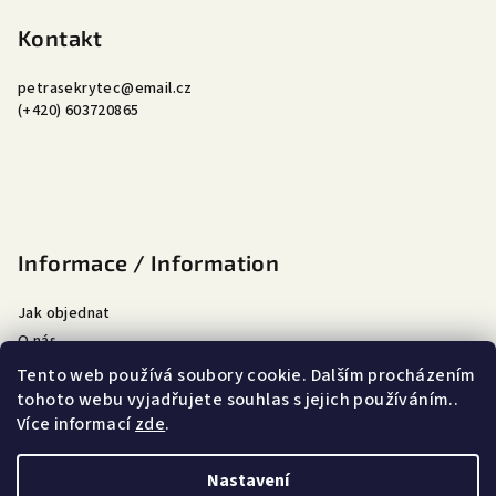
á
p
Kontakt
a
petrasekrytec
@
email.cz
t
(+420) 603720865
í
Informace / Information
Jak objednat
O nás
Doprava a platba
Tento web používá soubory cookie. Dalším procházením
Obchodní podmínky
tohoto webu vyjadřujete souhlas s jejich používáním..
Více informací
zde
.
Podmínky ochrany osobních údajů
Nastavení