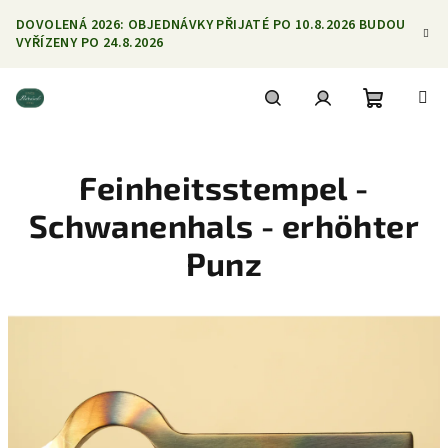
Přejít
DOVOLENÁ 2026: OBJEDNÁVKY PŘIJATÉ PO 10.8.2026 BUDOU
na
VYŘÍZENY PO 24.8.2026
obsah
Nákupní
Hledat
Přihlášení
Feinheitsstempel -
košík
Schwanenhals - erhöhter
Punz