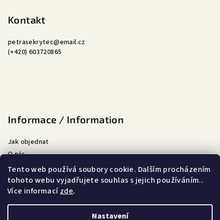
á
p
Kontakt
a
petrasekrytec
@
email.cz
t
(+420) 603720865
í
Informace / Information
Jak objednat
O nás
Doprava a platba
Tento web používá soubory cookie. Dalším procházením
Obchodní podmínky
tohoto webu vyjadřujete souhlas s jejich používáním..
Více informací
zde
.
Podmínky ochrany osobních údajů
Nastavení