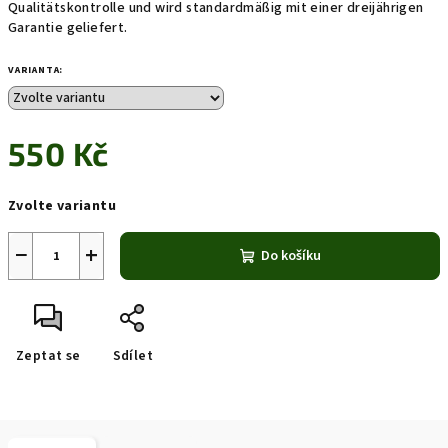
Qualitätskontrolle und wird standardmäßig mit einer dreijährigen
Garantie geliefert.
VARIANTA:
550 Kč
Měrná
Zvolte variantu
cena:
−
+
Do košíku
Zeptat se
Sdílet