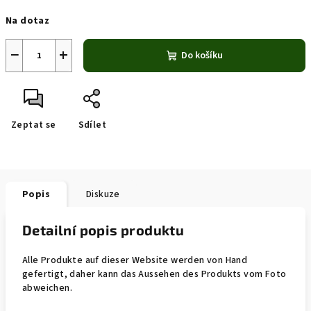
Měrná
Na dotaz
cena:
−
+
Do košíku
Zeptat se
Sdílet
Popis
Diskuze
Detailní popis produktu
Alle Produkte auf dieser Website werden von Hand
gefertigt, daher kann das Aussehen des Produkts vom Foto
abweichen.