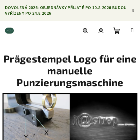
Přejít
DOVOLENÁ 2026: OBJEDNÁVKY PŘIJATÉ PO 10.8.2026 BUDOU
na
VYŘÍZENY PO 24.8.2026
obsah
Nákupní
Hledat
Přihlášení
Prägestempel Logo für eine
košík
manuelle
Punzierungsmaschine