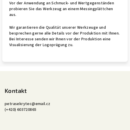
Vor der Anwendung an Schmuck- und Wertgegenständen
probieren Sie das Werkzeug an einem Messingplättchen
aus.
Wir garantieren die Qualität unserer Werkzeuge und
besprechen gerne alle Details vor der Produktion mit Ihnen.
Bei Interesse senden wir Ihnen vor der Produktion eine
Visualisierung der Logoprägung zu.
Z
á
p
Kontakt
a
petrasekrytec
@
email.cz
t
(+420) 603720865
í